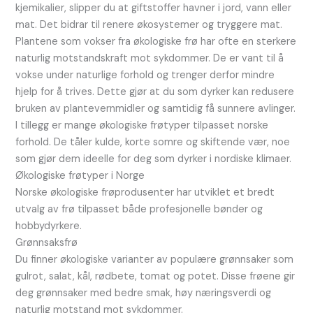
kjemikalier, slipper du at giftstoffer havner i jord, vann eller
mat. Det bidrar til renere økosystemer og tryggere mat.
Plantene som vokser fra økologiske frø har ofte en sterkere
naturlig motstandskraft mot sykdommer. De er vant til å
vokse under naturlige forhold og trenger derfor mindre
hjelp for å trives. Dette gjør at du som dyrker kan redusere
bruken av plantevernmidler og samtidig få sunnere avlinger.
I tillegg er mange økologiske frøtyper tilpasset norske
forhold. De tåler kulde, korte somre og skiftende vær, noe
som gjør dem ideelle for deg som dyrker i nordiske klimaer.
Økologiske frøtyper i Norge
Norske økologiske frøprodusenter har utviklet et bredt
utvalg av frø tilpasset både profesjonelle bønder og
hobbydyrkere.
Grønnsaksfrø
Du finner økologiske varianter av populære grønnsaker som
gulrot, salat, kål, rødbete, tomat og potet. Disse frøene gir
deg grønnsaker med bedre smak, høy næringsverdi og
naturlig motstand mot sykdommer.