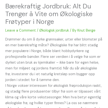
Bærekraftig Jordbruk: Alt Du
Trenger å Vite om Økologiske
Frøtyper i Norge
Leave a Comment
/
Økologisk jordbruk
/ By
Knut Berge
Drømmer du om å dyrke grønnsaker, urter eller blomster på
en mer bærekraftig måte? Økologiske frø har blitt stadig
mer populære i Norge, både blant hobbydyrkere og
profesjonelle bønder. Flere ser verdien i å velge frø som er
dyrket uten bruk av kjemikalier – ikke bare for egen helse,
men for miljøet og jordens framtid. Når du sår økologiske
frø, investerer du i et naturlig kretsløp som bygger opp
jorden i stedet for å tømme den.
I Norge vokser interessen for økologisk frøproduksjon raskt,
og stadig flere produsenter tilbyr frø som er tilpasset vårt
klima og våre korte vekstsesonger. Men hva betyr egentlig
økologiske frø, og hvilke typer finnes? La oss se nærmere