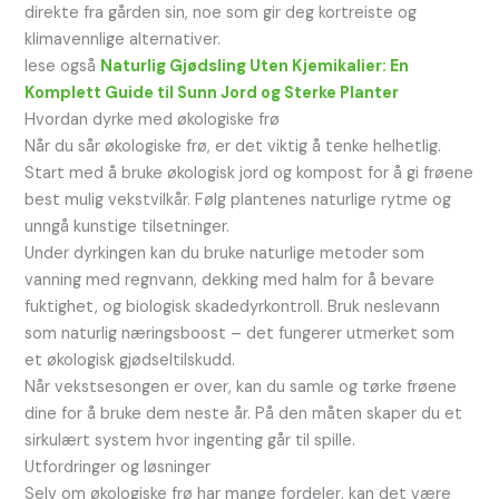
direkte fra gården sin, noe som gir deg kortreiste og
klimavennlige alternativer.
lese også
Naturlig Gjødsling Uten Kjemikalier: En
Komplett Guide til Sunn Jord og Sterke Planter
Hvordan dyrke med økologiske frø
Når du sår økologiske frø, er det viktig å tenke helhetlig.
Start med å bruke økologisk jord og kompost for å gi frøene
best mulig vekstvilkår. Følg plantenes naturlige rytme og
unngå kunstige tilsetninger.
Under dyrkingen kan du bruke naturlige metoder som
vanning med regnvann, dekking med halm for å bevare
fuktighet, og biologisk skadedyrkontroll. Bruk neslevann
som naturlig næringsboost – det fungerer utmerket som
et økologisk gjødseltilskudd.
Når vekstsesongen er over, kan du samle og tørke frøene
dine for å bruke dem neste år. På den måten skaper du et
sirkulært system hvor ingenting går til spille.
Utfordringer og løsninger
Selv om økologiske frø har mange fordeler, kan det være