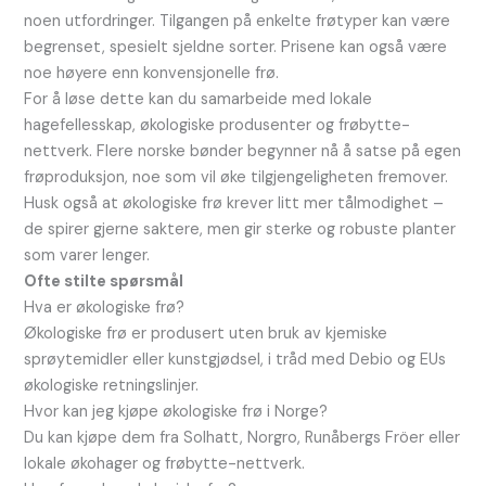
noen utfordringer. Tilgangen på enkelte frøtyper kan være
begrenset, spesielt sjeldne sorter. Prisene kan også være
noe høyere enn konvensjonelle frø.
For å løse dette kan du samarbeide med lokale
hagefellesskap, økologiske produsenter og frøbytte-
nettverk. Flere norske bønder begynner nå å satse på egen
frøproduksjon, noe som vil øke tilgjengeligheten fremover.
Husk også at økologiske frø krever litt mer tålmodighet –
de spirer gjerne saktere, men gir sterke og robuste planter
som varer lenger.
Ofte stilte spørsmål
Hva er økologiske frø?
Økologiske frø er produsert uten bruk av kjemiske
sprøytemidler eller kunstgjødsel, i tråd med Debio og EUs
økologiske retningslinjer.
Hvor kan jeg kjøpe økologiske frø i Norge?
Du kan kjøpe dem fra Solhatt, Norgro, Runåbergs Fröer eller
lokale økohager og frøbytte-nettverk.