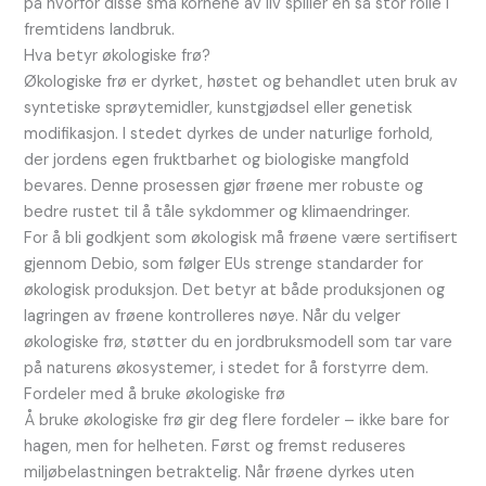
på hvorfor disse små kornene av liv spiller en så stor rolle i
fremtidens landbruk.
Hva betyr økologiske frø?
Økologiske frø er dyrket, høstet og behandlet uten bruk av
syntetiske sprøytemidler, kunstgjødsel eller genetisk
modifikasjon. I stedet dyrkes de under naturlige forhold,
der jordens egen fruktbarhet og biologiske mangfold
bevares. Denne prosessen gjør frøene mer robuste og
bedre rustet til å tåle sykdommer og klimaendringer.
For å bli godkjent som økologisk må frøene være sertifisert
gjennom Debio, som følger EUs strenge standarder for
økologisk produksjon. Det betyr at både produksjonen og
lagringen av frøene kontrolleres nøye. Når du velger
økologiske frø, støtter du en jordbruksmodell som tar vare
på naturens økosystemer, i stedet for å forstyrre dem.
Fordeler med å bruke økologiske frø
Å bruke økologiske frø gir deg flere fordeler – ikke bare for
hagen, men for helheten. Først og fremst reduseres
miljøbelastningen betraktelig. Når frøene dyrkes uten