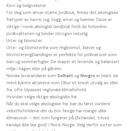
Korn og belgvekster
For deg som driver større jordbruk, finnes det økologiske
frøtyper av havre, rug, bygg, erter og bønner. Disse er
viktige i norsk økologisk landbruk fordi de forbedrer
jordkvaliteten og binder nitrogen naturlig.
Urter og blomster
Urte- og blomsterfrø som ringblomst, kløver og
blomsterengblandinger er perfekte for pollinatorer som
bier og sommerfugler. De skaper et levende og balansert
miljø i hagen eller på gården.
Norske leverandører som
Solhatt
og
Norgro
er blant de
mest kjente aktørene som tilbyr et bredt utvalg av slike
frø, ofte tilpasset regionale klimaforhold.
Hvordan velge riktige økologiske frø
Når du skal velge økologiske frø, bør du først vurdere
vekstforholdene der du bor. Norge har mange ulike
klimasoner – det som fungerer på Østlandet, trives
kanskje ikke like godt i Nord-Norge. Velg derfor sorter som