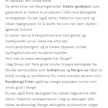
er tilpasset ditt lokale klima.
Se alltid etter sertifiseringsmerket
Debio-godkjent
, som
garanterer at frøene er produsert i tråd med økologiske
retningslinjer. Du kan også delta i frøbytte-nettverk og
lokale hagegrupper for å skaffe frø som har vært dyrket i
lignende forhold.
Et annet tips er å eksperimentere med gamle og
tradisjonelle sorter. Disse har ofte høy
motstandsdyktighet og er bedre tilpasset norske
dyrkingsforhold enn moderne hybrider.
Hvor kan du kjøpe økologiske frø i Norge?
I dag finnes det flere gode steder å kjøpe økologiske frø.
Norske nettbutikker som
Solhatt.no
og
Norgro.no
tilbyr et
bredt utvalg av sertifiserte frø, mens svenske aktører som
Runåbergs Fröer
også har mange populære sorter som
trives godt i Norge.
Du kan også finne økologiske frø i lokale hagesentre eller
delta i frøbytte-arrangementer i regi av økohager eller
lokale landbrukslag. Mange økologiske produsenter selger