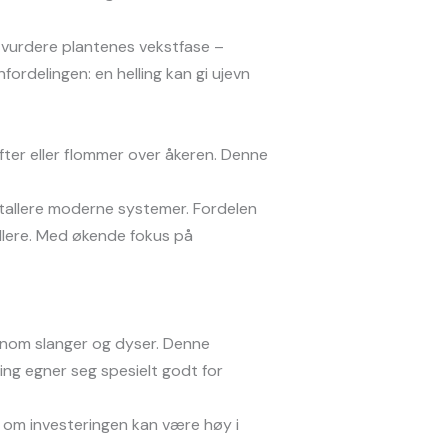
du vurdere plantenes vekstfase –
ordelingen: en helling kan gi ujevn
fter eller flommer over åkeren. Denne
nstallere moderne systemer. Fordelen
rollere. Med økende fokus på
nnom slanger og dyser. Denne
ng egner seg spesielt godt for
lv om investeringen kan være høy i