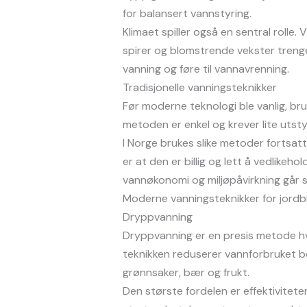
for balansert vannstyring.
Klimaet spiller også en sentral rolle
spirer og blomstrende vekster trenge
vanning og føre til vannavrenning.
Tradisjonelle vanningsteknikker
Før moderne teknologi ble vanlig, br
metoden er enkel og krever lite utsty
I Norge brukes slike metoder fortsatt
er at den er billig og lett å vedlikeh
vannøkonomi og miljøpåvirkning går st
Moderne vanningsteknikker for jordb
Dryppvanning
Dryppvanning er en presis metode hv
teknikken reduserer vannforbruket b
grønnsaker, bær og frukt.
Den største fordelen er effektiviteten