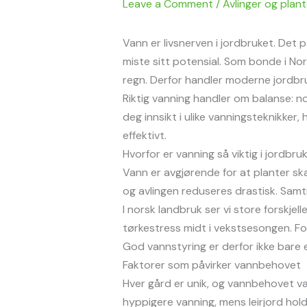
Leave a Comment
/
Avlinger og plan
Vann er livsnerven i jordbruket. Det p
miste sitt potensial. Som bonde i No
regn. Derfor handler moderne jordbr
Riktig vanning handler om balanse: no
deg innsikt i ulike vanningsteknikke
effektivt.
Hvorfor er vanning så viktig i jordbru
Vann er avgjørende for at planter ska
og avlingen reduseres drastisk. Samti
I norsk landbruk ser vi store forskj
tørkestress midt i vekstsesongen. Fo
God vannstyring er derfor ikke bare e
Faktorer som påvirker vannbehovet
Hver gård er unik, og vannbehovet var
hyppigere vanning, mens leirjord holde