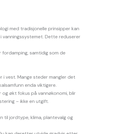
gi med tradisjonelle prinsipper kan
 i vanningssystemet. Dette reduserer
er fordamping, samtidig som de
er i vest. Mange steder mangler det
okalsamfunn enda viktigere.
 og økt fokus på vannøkonomi, blir
tering – ikke en utgift.
 til jordtype, klima, plantevalg og
 Du kan deretter utvide gradvis etter