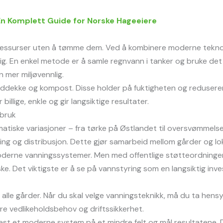
 En Komplett Guide for Norske Hageeiere
essurser uten å tømme dem. Ved å kombinere moderne teknolo
g. En enkel metode er å samle regnvann i tanker og bruke det
 mer miljøvennlig.
 jorddekke og kompost. Disse holder på fuktigheten og reduser
 billige, enkle og gir langsiktige resultater.
dbruk
matiske variasjoner – fra tørke på Østlandet til oversvømmels
agring og distribusjon. Dette gjør samarbeid mellom gårder og l
derne vanningssystemer. Men med offentlige støtteordninger
ske. Det viktigste er å se på vannstyring som en langsiktig inves
r alle gårder. Når du skal velge vanningsteknikk, må du ta hensyn
re vedlikeholdsbehov og driftssikkerhet.
. Test et moderne system på et mindre felt og mål resultatene.