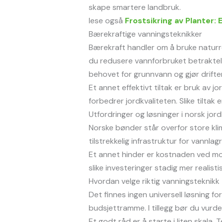
skape smartere landbruk.
lese også
Frostsikring av Planter:
Bærekraftige vanningsteknikker
Bærekraft handler om å bruke naturr
du redusere vannforbruket betrakteli
behovet for grunnvann og gjør driften
Et annet effektivt tiltak er bruk av
forbedrer jordkvaliteten. Slike tiltak er
Utfordringer og løsninger i norsk jor
Norske bønder står overfor store kli
tilstrekkelig infrastruktur for vannl
Et annet hinder er kostnaden ved mo
slike investeringer stadig mer realisti
Hvordan velge riktig vanningsteknikk
Det finnes ingen universell løsning fo
budsjettramme. I tillegg bør du vurde
Et godt råd er å starte i liten skala