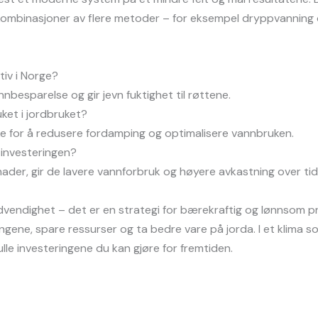
 kombinasjoner av flere metoder – for eksempel dryppvanning
tiv i Norge?
nbesparelse og gir jevn fuktighet til røttene.
ket i jordbruket?
ke for å redusere fordamping og optimalisere vannbruken.
investeringen?
ader, gir de lavere vannforbruk og høyere avkastning over tid
ødvendighet – det er en strategi for bærekraftig og lønnsom 
ngene, spare ressurser og ta bedre vare på jorda. I et klima s
lle investeringene du kan gjøre for fremtiden.