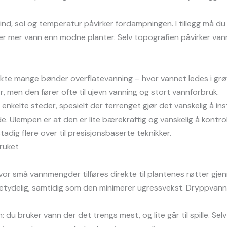
. Vind, sol og temperatur påvirker fordampningen. I tillegg må 
r mer vann enn modne planter. Selv topografien påvirker vannf
ukte mange bønder overflatevanning – hvor vannet ledes i grø
r, men den fører ofte til ujevn vanning og stort vannforbruk.
 enkelte steder, spesielt der terrenget gjør det vanskelig å i
olde. Ulempen er at den er lite bærekraftig og vanskelig å kont
adig flere over til presisjonsbaserte teknikker.
ruket
or små vannmengder tilføres direkte til plantenes røtter gje
etydelig, samtidig som den minimerer ugressvekst. Dryppvanni
: du bruker vann der det trengs mest, og lite går til spille. Se