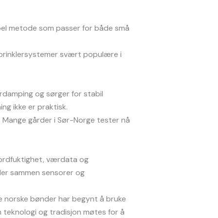
ksibel metode som passer for både små
 sprinklersystemer svært populære i
ordamping og sørger for stabil
g ikke er praktisk.
d. Mange gårder i Sør-Norge tester nå
ordfuktighet, værdata og
obler sammen sensorer og
re norske bønder har begynt å bruke
n teknologi og tradisjon møtes for å