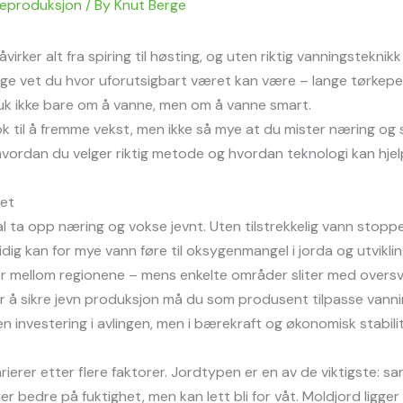
teproduksjon
/ By
Knut Berge
åvirker alt fra spiring til høsting, og uten riktig vanningstekni
rge vet du hvor uforutsigbart været kan være – lange tørkeper
uk ikke bare om å vanne, men om å vanne smart.
k til å fremme vekst, men ikke så mye at du mister næring og st
r, hvordan du velger riktig metode og hvordan teknologi kan hj
ket
l ta opp næring og vokse jevnt. Uten tilstrekkelig vann stopp
dig kan for mye vann føre til oksygenmangel i jorda og utviklin
eller mellom regionene – mens enkelte områder sliter med over
r å sikre jevn produksjon må du som produsent tilpasse vannin
n investering i avlingen, men i bærekraft og økonomisk stabilit
ierer etter flere faktorer. Jordtypen er en av de viktigste: s
r bedre på fuktighet, men kan lett bli for våt. Moldjord ligger