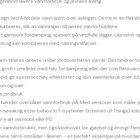
gjennom lavere vannforbruk og jevnere avling.
 regn ved å fordele vann jevnt over avlingen. Dette er en fle
atiseres, slik at vanningen tilpasses værforholdene.
t gjennom fordamping, spesielt på vindfulle dager. Likevel er
oll og kan kombineres med næringstilførsel.
n tilføres direkte under jordoverflaten via rør. Det hindrer f
 godt i områder med høy fordampning eller der overflatevannin
eid, gir systemet høy effektivitet og lavt vannforbruk over ti
jon og bær.
e jordbruk
 bønder overvåker vannforbruk på. Med sensorer som måler j
en nøyaktig etter behov. IoT-systemer (Internet of Things) k
re alt via mobil eller PC.
e vannforbruket, men også behovet for gjødsel og energi. Fle
ifisere tørre områder i åkeren – et perfekt eksempel på hvorda