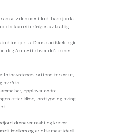
kk kan selv den mest fruktbare jorda
ioder kan etterfølges av kraftig
ruktur i jorda. Denne artikkelen gir
elpe deg å utnytte hver dråpe mer
er fotosyntesen, røttene tørker ut,
g av råte.
svømmelser, opplever andre
gen etter klima, jordtype og avling.
et.
andjord drenerer raskt og krever
 midt imellom og er ofte mest ideell